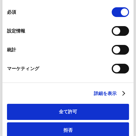
ます。
組み合わされ、各サードパーティーによって使用される
同
ことがあります。
必須
意
の
Google Analytics、Google Search Console
選
設定情報
Google Analytics利用規約（
外部サイト
）
択
Googleプライバシーポリシー（
外部サイト
）
【お問合せ】
Marketo
アンダーソン・毛利・友常 法律事務所 外国法共同
統計
Marketo Engage免責事項/Cookieポリシー（
外部サイト
）
事業 セミナー事務局
LinkedIn
Email：economic-security-seminar-
マーケティング
LinkedIn プライバシーポリシー（
外部サイト
）
office(at)amt-law.com
HubSpot
※メールを送信する際には、(at)を@に変更してお送りください。
HubSpot プライバシーポリシー（
外部サイト
）
詳細を表示
全て許可
拒否