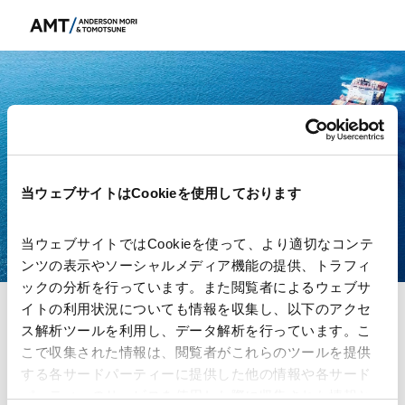
AMT主催セミナー
オンライン開催
コーポレートガバナンスと経済
安全保障
当ウェブサイトはCookieを使用しております
～ 企業における経済安全保障体制の実装 ～
当ウェブサイトではCookieを使って、より適切なコンテ
ンツの表示やソーシャルメディア機能の提供、トラフィ
ックの分析を行っています。また閲覧者によるウェブサ
イトの利用状況についても情報を収集し、以下のアクセ
ス解析ツールを利用し、データ解析を行っています。こ
大変恐れ入りますが、本セミナーのお申込み受付
こで収集された情報は、閲覧者がこれらのツールを提供
は終了いたしました。
する各サードパーティーに提供した他の情報や各サード
またの機会にセミナーのご参加をお待ちしており
パーティーのサービスを使用した際に収集された情報と